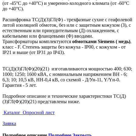
(от -45°С до +40°С) и умеренно-холодного климата (от -60°С
до +40°С).
Расшифровка ТС(Д)(З)ГЛ(Ф) - трехфазные сухие с геафолевой
литой изоляцией обмоток, без или с защитным кожухом (З), с
естественным или принудительным (Д) охлаждением, с
кабельными или фланцевыми (Ф) вводами.
Трансформаторы комплектуются
обмотками
Siemens ( медь)
,
класс - F. Степень защиты без кожуха - IP00, с кожухом - от
IP21 и выше (от IP31 до IP43).
ТС(Д)(З)ГЛ(Ф)(20)(21) изготавливаются мощностью 400; 630;
1000; 1250; 1600 кВА, с номинальным напряжением ВН - 6;
6,3; 10; 10,5 кВ, НН-0,4 кВ, со схемой - Д/Ун-11, Y/Yн-0.
Гарантия - 5 лет.
Подробное описание и технические характеристики ТС(Д)
(З)ГЛ(Ф)(20)(21) представлены ниже.
Каталог
Опросной лист
Заявка
Подробное описание
Подробнее
Закрыть