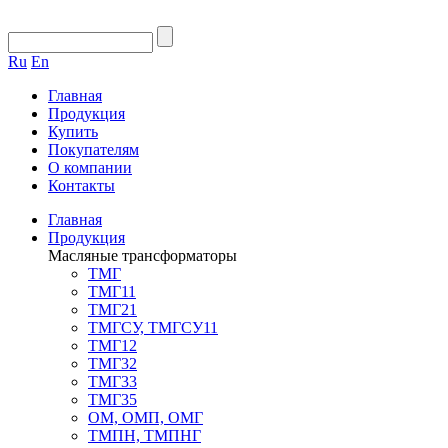
Ru
En
Главная
Продукция
Купить
Покупателям
О компании
Контакты
Главная
Продукция
Масляные трансформаторы
ТМГ
ТМГ11
ТМГ21
ТМГСУ, ТМГСУ11
ТМГ12
ТМГ32
ТМГ33
ТМГ35
ОМ, ОМП, ОМГ
ТМПН, ТМПНГ