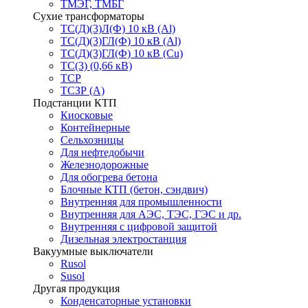
ТМЭГ, ТМБГ
Сухие трансформаторы
ТС(Д)(3)Л(Ф) 10 кВ (Al)
ТС(Д)(3)ГЛ(Ф) 10 кВ (Al)
ТС(Д)(3)ГЛ(Ф) 10 кВ (Cu)
ТС(3) (0,66 кВ)
ТСР
ТСЗР (А)
Подстанции КТП
Киосковые
Контейнерные
Сельхозницы
Для нефтедобычи
Железнодорожные
Для обогрева бетона
Блочные КТП (бетон, сэндвич)
Внутренняя для промышленности
Внутренняя для АЭС, ТЭС, ГЭС и др.
Внутренняя с цифровой защитой
Дизельная электростанция
Вакуумные выключатели
Rusol
Susol
Другая продукция
Конденсаторные установки