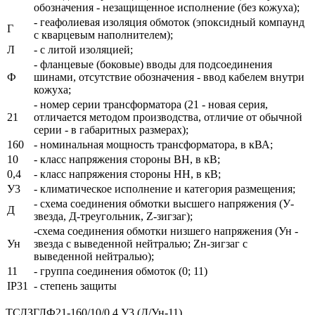
обозначения - незащищенное исполнение (без кожуха);
- геафолиевая изоляция обмоток (эпоксидный компаунд
Г
с кварцевым наполнителем);
Л
- с литой изоляцией;
- фланцевые (боковые) вводы для подсоединения
Ф
шинами, отсутствие обозначения - ввод кабелем внутри
кожуха;
- номер серии трансформатора (21 - новая серия,
21
отличается методом производства, отличие от обычной
серии - в габаритных размерах);
160
- номинальная мощность трансформатора, в кВА;
10
- класс напряжения стороны ВН, в кВ;
0,4
- класс напряжения стороны НН, в кВ;
У3
- климатическое исполнение и категория размещения;
- схема соединения обмотки высшего напряжения (У-
Д
звезда, Д-треугольник, Z-зигзаг);
-схема соединения обмотки низшего напряжения (Ун -
Ун
звезда с выведенной нейтралью; Zн-зигзаг с
выведенной нейтралью);
11
- группа соединения обмоток (0; 11)
IP31
- степень защиты
ТСДЗГЛФ21-160/10/0,4 У3 (Д/Ун-11)