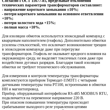
Согласно ГОСТ 11677-85, предельные отклонения
технических параметров трансформаторов составляют:
- напряжение короткого замыкания ±10%;
- потери короткого замыкания на основном ответвлении
+10%;
- потери холостого хода +15%;
- полная масса +10%.
Для изоляции обмоток используется эпоксидный компаунд с
кварцевым наполнителем (геафоль). Дополнительно обмотки
усилены стеклосеткой, что исключает возникновение трещин
в эпоксидном компаунде даже при перегрузке
трансформаторов. Геафоль не оказывает вредного влияния на
окружающую среду, не выделяет токсичных газов даже при
воздействии дуговых разрядов. Благодаря такой изоляции
обмотки не требуют технического обслуживания.
Для измерения и контроля температуры трансформаторы
комплектуются прибором Термодат-11МЗТ1 с четырьмя
датчиками температуры типа РТ100, встроенными в обмотки
НН и магнитопровод.
Прибор, оборудованный интерфейсом RS-485 MODBUS RTU,
подключается на переменное напряжение 220 В.
При опасном повышении температуры происходит
срабатывание выходного реле управления цепями