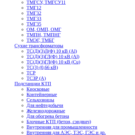
ТМГСУ, ТМГСУ11
ТМГ12
ТМГ32
ТМГ33
ТМГ35
ОМ, ОМП, ОМГ
ТМПН, ТМПНГ
ТМЭГ, ТМБГ
Сухие трансформаторы
ТС(Д)(3)Л(Ф) 10 кВ (Al)
ТС(Д)(3)ГЛ(Ф) 10 кВ (Al)
ТС(Д)(3)ГЛ(Ф) 10 кВ (Cu)
ТС(3) (0,66 кВ)
ТСР
ТСЗР (А)
Подстанции КТП
Киосковые
Контейнерные
Сельхозницы
Для нефтедобычи
Железнодорожные
Для обогрева бетона
Блочные КТП (бетон, сэндвич)
Внутренняя для промышленности
Внутренняя для АЭС, ТЭС, ГЭС и др.