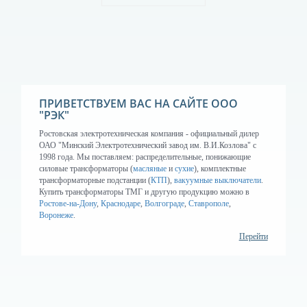
Перейти в каталог
ПРИВЕТСТВУЕМ ВАС НА САЙТЕ ООО
"РЭК"
Ростовская электротехническая компания - официальный дилер
ОАО "Минский Электротехнический завод им. В.И.Козлова" с
1998 года. Мы поставляем: распределительные, понижающие
силовые трансформаторы (
масляные
и
сухие
), комплектные
трансформаторные подстанции (
КТП
),
вакуумные выключатели
.
Купить трансформаторы ТМГ и другую продукцию можно в
Ростове-на-Дону
,
Краснодаре
,
Волгограде
,
Ставрополе
,
Воронеже
.
Перейти