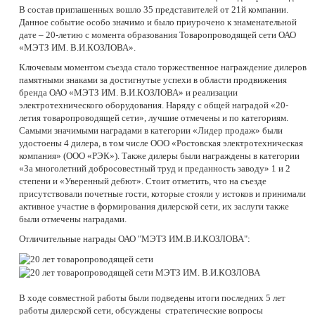
В состав приглашенных вошло 35 представителей от 21й компании.
Данное событие особо значимо и было приурочено к знаменательной
дате – 20-летию с момента образования Товаропроводящей сети ОАО
«МЭТЗ ИМ. В.И.КОЗЛОВА».
Ключевым моментом съезда стало торжественное награждение дилеров
памятными знаками за достигнутые успехи в области продвижения
бренда ОАО «МЭТЗ ИМ. В.И.КОЗЛОВА» и реализации
электротехнического оборудования. Наряду с общей наградой «20-
летия товаропроводящей сети», лучшие отмечены и по категориям.
Самыми значимыми наградами в категории «Лидер продаж» были
удостоены 4 дилера, в том числе ООО «Ростовская электротехническая
компания» (ООО «РЭК»). Также дилеры были награждены в категории
«За многолетний добросовестный труд и преданность заводу» 1 и 2
степени и «Уверенный дебют». Стоит отметить, что на съезде
присутствовали почетные гости, которые стояли у истоков и принимали
активное участие в формирования дилерской сети, их заслуги также
были отмечены наградами.
Отличительные награды ОАО "МЭТЗ ИМ.В.И.КОЗЛОВА":
В ходе совместной работы были подведены итоги последних 5 лет
работы дилерской сети, обсуждены стратегические вопросы