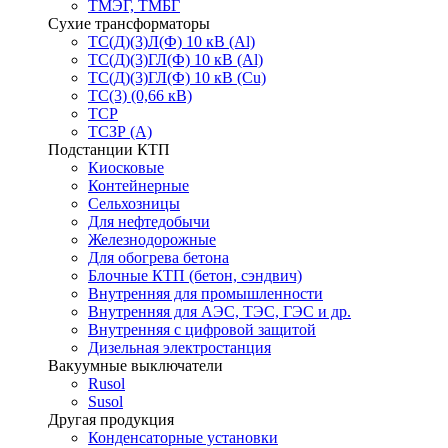
ТМЭГ, ТМБГ
Сухие трансформаторы
ТС(Д)(3)Л(Ф) 10 кВ (Al)
ТС(Д)(3)ГЛ(Ф) 10 кВ (Al)
ТС(Д)(3)ГЛ(Ф) 10 кВ (Cu)
ТС(3) (0,66 кВ)
ТСР
ТСЗР (А)
Подстанции КТП
Киосковые
Контейнерные
Сельхозницы
Для нефтедобычи
Железнодорожные
Для обогрева бетона
Блочные КТП (бетон, сэндвич)
Внутренняя для промышленности
Внутренняя для АЭС, ТЭС, ГЭС и др.
Внутренняя с цифровой защитой
Дизельная электростанция
Вакуумные выключатели
Rusol
Susol
Другая продукция
Конденсаторные установки