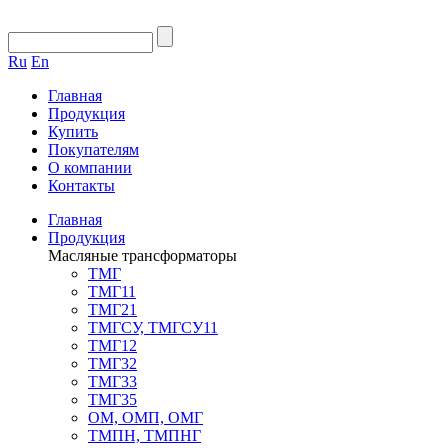
Ru
En
Главная
Продукция
Купить
Покупателям
О компании
Контакты
Главная
Продукция
Масляные трансформаторы
ТМГ
ТМГ11
ТМГ21
ТМГСУ, ТМГСУ11
ТМГ12
ТМГ32
ТМГ33
ТМГ35
ОМ, ОМП, ОМГ
ТМПН, ТМПНГ