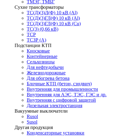
ТМЭГ, ТМБГ
Сухие трансформаторы
ТС(Д)(3)Л(Ф) 10 кВ (Al)
ТС(Д)(3)ГЛ(Ф) 10 кВ (Al)
ТС(Д)(3)ГЛ(Ф) 10 кВ (Cu)
ТС(3) (0,66 кВ)
ТСР
ТСЗР (А)
Подстанции КТП
Киосковые
Контейнерные
Сельхозницы
Для нефтедобычи
Железнодорожные
Для обогрева бетона
Блочные КТП (бетон, сэндвич)
Внутренняя для промышленности
Внутренняя для АЭС, ТЭС, ГЭС и др.
Внутренняя с цифровой защитой
Дизельная электростанция
Вакуумные выключатели
Rusol
Susol
Другая продукция
Конденсаторные установки