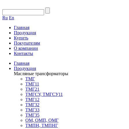
Ru
En
Главная
Продукция
Купить
Покупателям
О компании
Контакты
Главная
Продукция
Масляные трансформаторы
ТМГ
ТМГ11
ТМГ21
ТМГСУ, ТМГСУ11
ТМГ12
ТМГ32
ТМГ33
ТМГ35
ОМ, ОМП, ОМГ
ТМПН, ТМПНГ